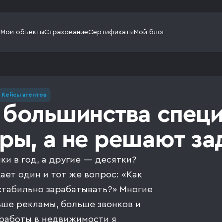
и
Мои объекты
Страхование
Сертификаты
Мой блог
Кейсы агентов
 большинства спец
ры, а не решают за
и в год, а другие — десятки?
ет один и тот же вопрос: «Как
стабильно зарабатывать?» Многие
ьше рекламы, больше звонков и
 работы в недвижимости я