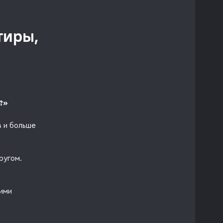
тиры,
?»
в и больше
ругом.
ими