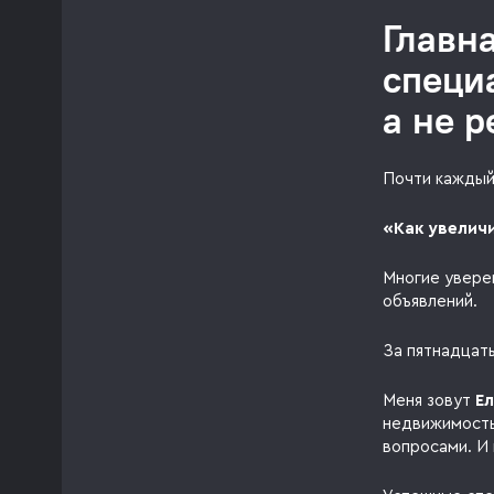
Главн
специ
а не 
Почти каждый
«Как увелич
Многие увере
объявлений.
За пятнадцать
Меня зовут
Е
недвижимость
вопросами. И