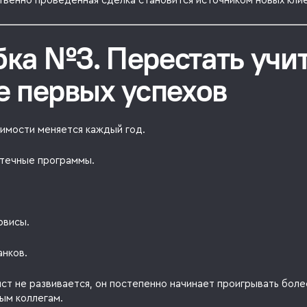
твенно проведенная сделка становится источником новых кли
ка №3. Перестать учи
е первых успехов
имости меняется каждый год.
течные программы.
рвисы.
анков.
ст не развивается, он постепенно начинает проигрывать боле
ым коллегам.