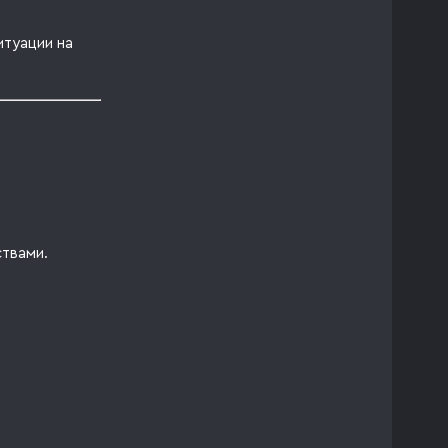
итуации на
ствами.