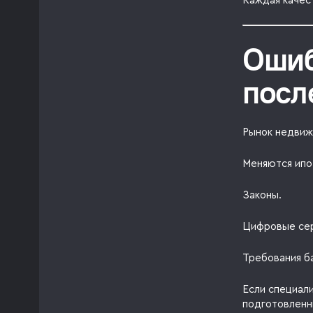
Каждая качес
Ошиб
посл
Рынок недвиж
Меняются ипо
Законы.
Цифровые се
Требования б
Если специали
подготовленн