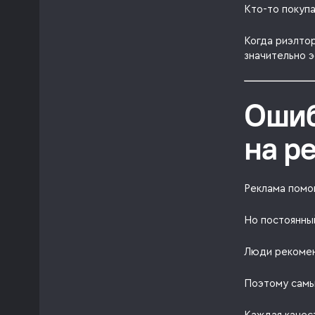
Кто-то покуп
Когда риэлто
значительно 
Ошиб
на р
Реклама помог
Но постоянны
Люди рекомен
Поэтому самы