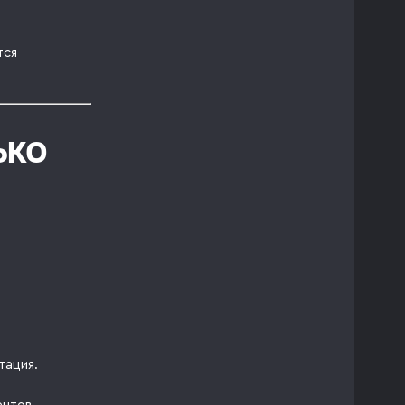
тся
ько
тация.