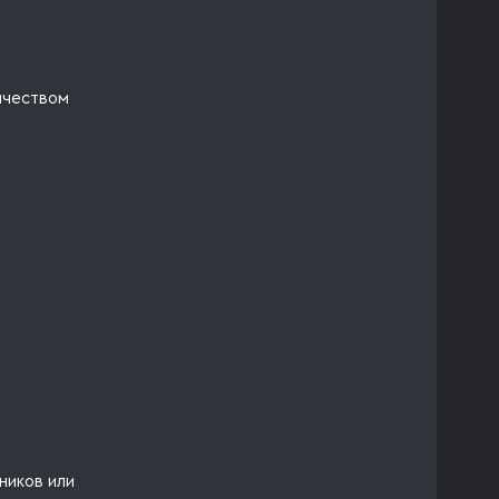
ичеством
ников или