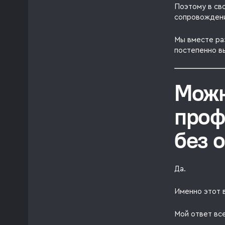
Поэтому в св
сопровождени
Мы вместе ра
постепенно в
Можн
проф
без 
Да.
Именно этот 
Мой ответ вс