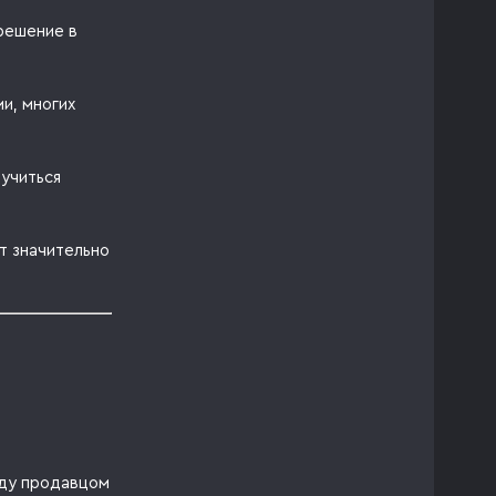
решение в
и, многих
аучиться
т значительно
жду продавцом