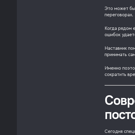
Это может бы
переговорах.
Когда рядом е
ошибок удает
Наставник пом
принимать са
Именно поэто
сократить вре
Совр
пост
Сегодня спец