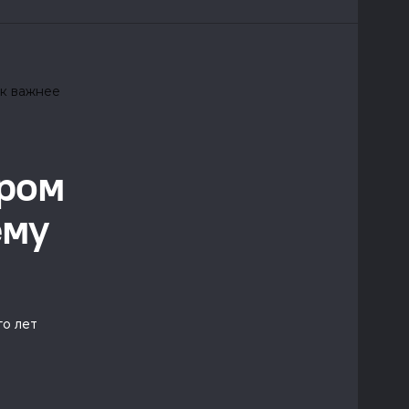
ором
ему
го лет