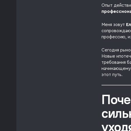
Опыт действи
профессиона
Меня зовут
Е
сопровождаю 
профессию, и
Сегодня рыно
Новые ипотеч
требования б
начинающему 
этот путь.
Поче
силь
уход