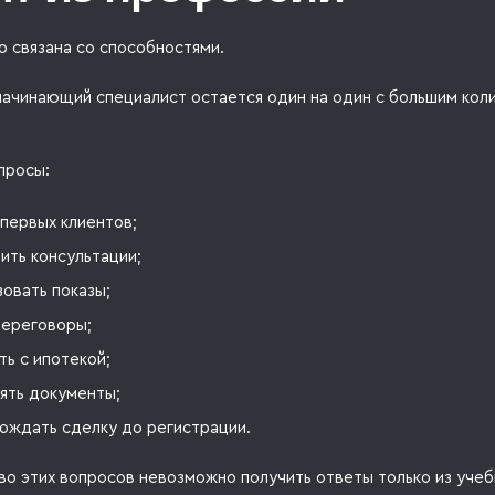
о связана со способностями.
 начинающий специалист остается один на один с большим кол
просы:
 первых клиентов;
ить консультации;
зовать показы;
переговоры;
ть с ипотекой;
ять документы;
ождать сделку до регистрации.
во этих вопросов невозможно получить ответы только из учеб