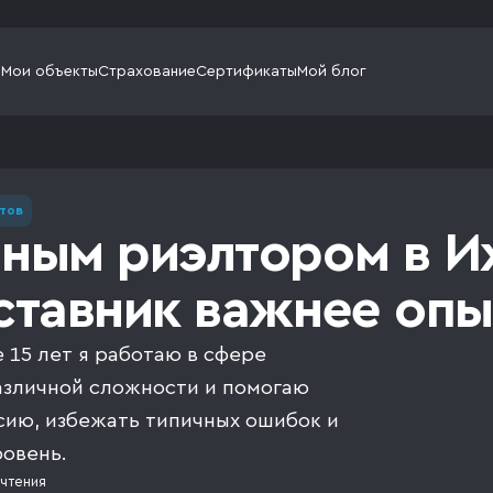
и
Мои объекты
Страхование
Сертификаты
Мой блог
тов
шным риэлтором в И
аставник важнее опы
 15 лет я работаю в сфере
зличной сложности и помогаю
сию, избежать типичных ошибок и
овень.
чтения