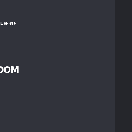
ешения и
ром