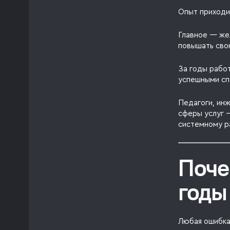
Опыт приходи
Главное — же
повышать сво
За годы работ
успешными сп
Педагоги, ин
сферы услуг —
системному р
Поче
годы
Любая ошибка