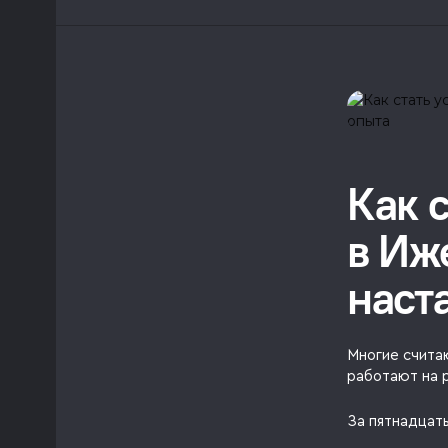
Как 
в Иж
наст
Многие счита
работают на 
За пятнадцать