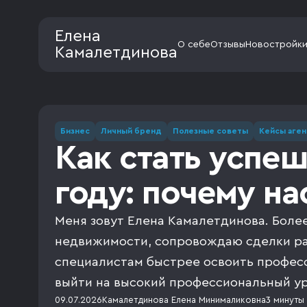
Елена
О себе
Отзывы
Новостройк
Камалетдинова
Бизнес
Личный бренд
Полезные советы
Кейсы аген
Как стать успе
году: почему н
Меня зовут Елена Камалетдинова. Более
недвижимости, сопровождаю сделки ра
специалистам быстрее освоить профес
выйти на высокий профессиональный ур
09.07.2026
Камалетдинова Елена Минималиковна
3 минуты