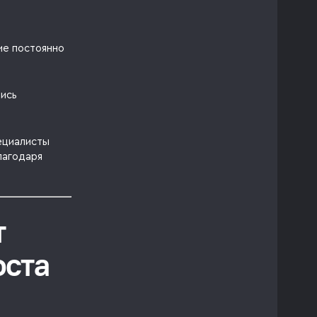
ие постоянно
лись
ециалисты
лагодаря
т
оста