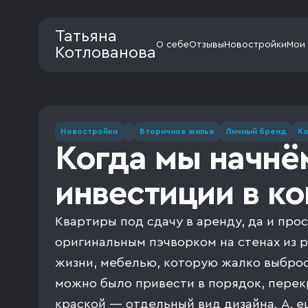
Татьяна
О себе
Отзывы
Новостройки
Мои
Котлованова
Новостройки
Вторичное жилье
Личный бренд
Ко
Когда мы начнё
инвестиции в к
Квартиры под сдачу в аренду, да и про
оригинальным пэчворком на стенах из р
жизни, мебелью, которую жалко выброси
можно было привести в порядок, перек
краской — отдельный вид дизайна. А, 