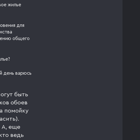
вое жилье
овения для
нства
шению общего
илье?
й день варюсь
могут быть
ков обоев
а помойку
асить).
 А, еще
кто ведь