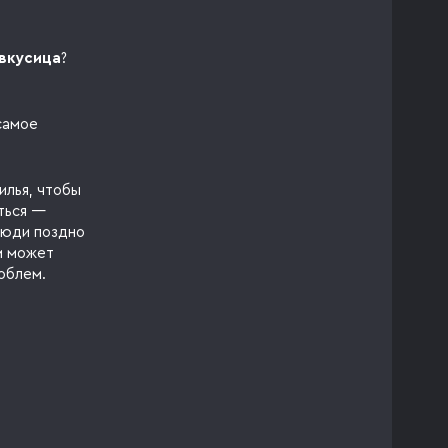
звкусица
?
самое
илья, чтобы
аться —
люди поздно
м может
облем.