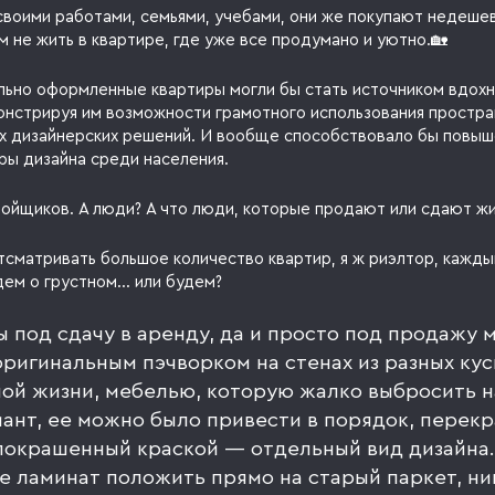
своими работами, семьями, учебами, они же покупают недеше
м не жить в квартире, где уже все продумано и уютно.🏡
ьно оформленные квартиры могли бы стать источником вдохн
онстрируя им возможности грамотного использования простра
х дизайнерских решений. И вообще способствовало бы повы
ры дизайна среди населения.
ройщиков. А люди? А что люди, которые продают или сдают ж
тсматривать большое количество квартир, я ж риэлтор, кажды
дем о грустном… или будем?
 под сдачу в аренду, да и просто под продажу 
оригинальным пэчворком на стенах из разных кус
ой жизни, мебелью, которую жалко выбросить н
иант, ее можно было привести в порядок, перекр
покрашенный краской — отдельный вид дизайна.
 ламинат положить прямо на старый паркет, ни