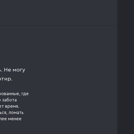
. Не могу
ртир.
ованные, где
о забота
ет время.
ься, ломать
олее менее