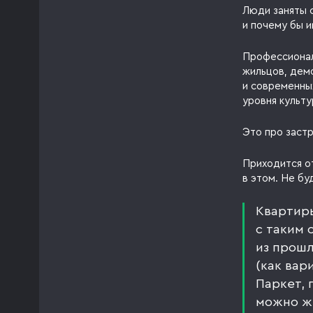
Люди заняты 
и почему бы и
Профессионал
жильцов, дем
и современны
уровня культу
Это про заст
Приходится о
в этом. Не бу
Квартиры
с таким 
из прошл
(как вар
Паркет, 
можно же