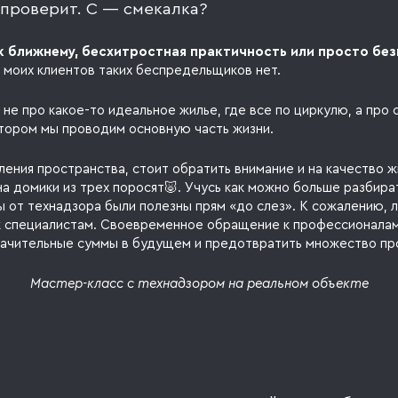
 проверит. С — смекалка?
к ближнему, бесхитростная практичность или просто бе
 моих клиентов таких беспредельщиков нет.
не про какое-то идеальное жилье, где все по циркулю, а про 
отором мы проводим основную часть жизни.
ения пространства, стоит обратить внимание и на качество ж
на домики из трех поросят🐷. Учусь как можно больше разбир
ы от технадзора были полезны прям «до слез». К сожалению, 
 специалистам. Своевременное обращение к профессионала
начительные суммы в будущем и предотвратить множество пр
Мастер-класс с технадзором на реальном объекте