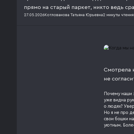
прямо на старый паркет, никто ведь ср
27.05.2026
Котлованова Татьяна Юрьевна
2 минуты
чтения
Смотрела 
не согласи
Почему наши 
уже видна рук
о людях? Увер
Но я не про д
свои бошки н
уютным. Боле