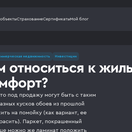
 объекты
Страхование
Сертификаты
Мой блог
ммерческая недвижимость
Инвестиции
м относиться к жиль
омфорт?
сто под продажу могут быть с таким
азных кусков обоев из прошлой
ть на помойку (как вариант, ее
расить). Паркет, покрашенный
еще можно же ламинат положить