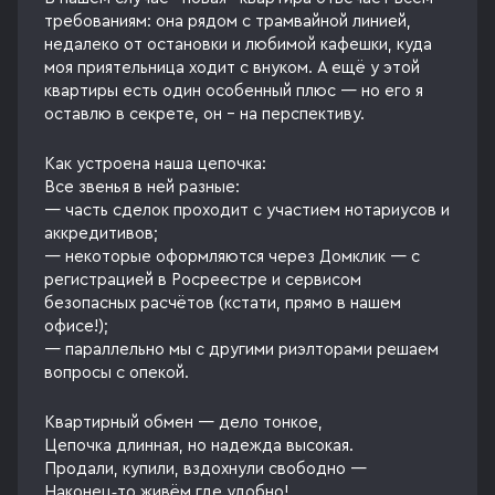
требованиям: она рядом с трамвайной линией,
недалеко от остановки и любимой кафешки, куда
моя приятельница ходит с внуком. А ещё у этой
квартиры есть один особенный плюс — но его я
оставлю в секрете, он - на перспективу.
Как устроена наша цепочка:
Все звенья в ней разные:
— часть сделок проходит с участием нотариусов и
аккредитивов;
— некоторые оформляются через Домклик — с
регистрацией в Росреестре и сервисом
безопасных расчётов (кстати, прямо в нашем
офисе!);
— параллельно мы с другими риэлторами решаем
вопросы с опекой.
Квартирный обмен — дело тонкое,
Цепочка длинная, но надежда высокая.
Продали, купили, вздохнули свободно —
Наконец‑то живём где удобно!