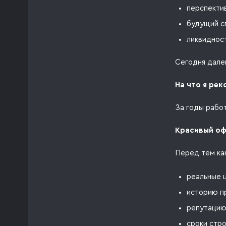
перспекти
будущий с
ликвидност
Сегодня дале
На что я ре
За годы рабо
Красивый оф
Перед тем ка
реальные ц
историю п
репутацию
сроки стр