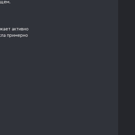
ущем.
жает активно
сла примерно