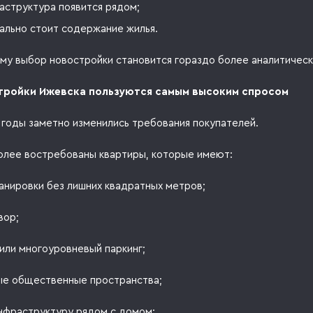
аструктура появится рядом;
ально стоит содержание жилья.
му выбор новостройки становится гораздо более аналитическ
тройки Ижевска пользуются самым высоким спросом
 годы заметно изменились требования покупателей.
олее востребованы квартиры, которые имеют:
анировки без лишних квадратных метров;
вор;
или многоуровневый паркинг;
е общественные пространства;
нфраструктуру рядом с домом;