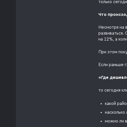
только сегод
Что происхо
Несмотря на 
развиваться.
на 12%, а кол
При этом пок
Если раньше 
«Где дешевл
то сегодня к
какой райо
насколько 
можно ли в