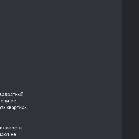
квадратный
тельнее
ать квартиры,
вижимости
чают не