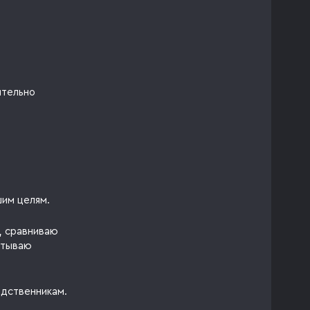
ительно
шим целям.
, сравниваю
итываю
одственникам.