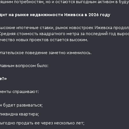
няшним потребностям, но и остаются выгодным активом в буд
дит на рынке недвижимости Ижевска в 2026 году
высокие ипотечные ставки, рынок новостроек Ижевска продол
 Средняя стоимость квадратного метра за последний год выро
ичество новых проектов остается высоким.
упательское поведение заметно изменилось.
главным вопросом было:
е?»
лиенты спрашивают:
н будет развиваться;
ликвидна квартира;
ыгодно продать ее через несколько лет;