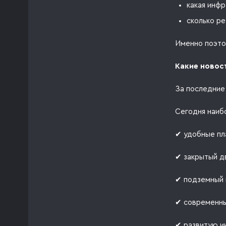
какая инфр
сколько ре
Именно поэто
Какие новос
За последние
Сегодня наиб
✔ удобные пл
✔ закрытый д
✔ подземный 
✔ современны
✔ развитую и