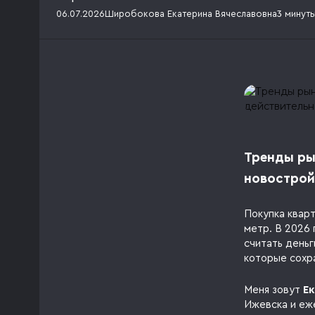
06.07.2026
Широбокова Екатерина Вячеславовна
3 минут
Тренды ры
новострой
Покупка квар
метр. В 2026
считать деньг
которые сохра
Меня зовут
Е
Ижевска и еж