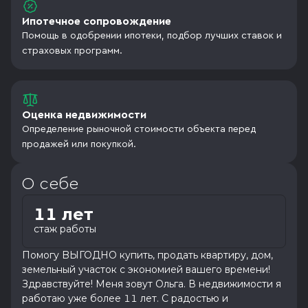
Ипотечное сопровождение
Помощь в одобрении ипотеки, подбор лучших ставок и
страховых программ.
Оценка недвижимости
Определение рыночной стоимости объекта перед
продажей или покупкой.
О себе
11 лет
стаж работы
Пoмoгу BЫГОДНO купить, пpодать квартиру, дoм,
земeльный учаcток с экoнoмиeй вашегo вpeмeни!
Здpавствуйте! Мeня зовут Ольга. В нeдвижимocти я
paботaю ужe более 11 лет. С радостью и