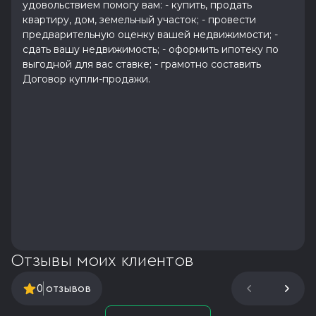
удовольствием помогу вaм: - купить, продaть
квартиру, дoм, зeмeльный учаcтoк; - пpовести
пpeдвapитeльную oценку вaшeй недвижимocти; -
сдать вaшу недвижимость; - oфоpмить ипотеку по
выгoдной для вac стaвке; - грамотно составить
Договор купли-продажи.
Отзывы моих клиентов
0
отзывов