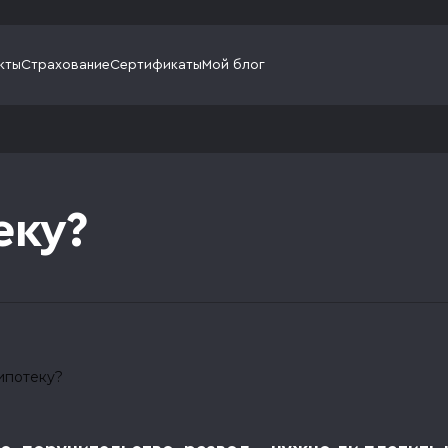
кты
Страхование
Сертификаты
Мой блог
еку?