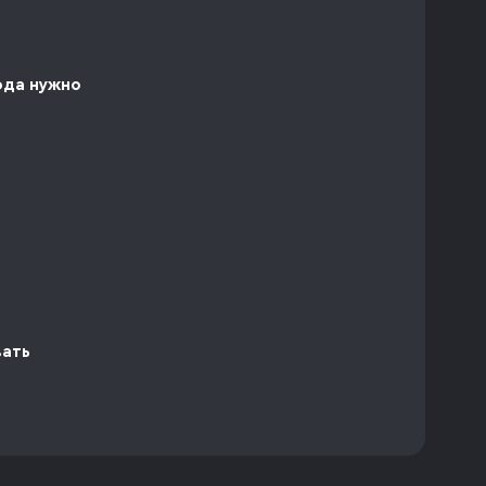
ода нужно
вать