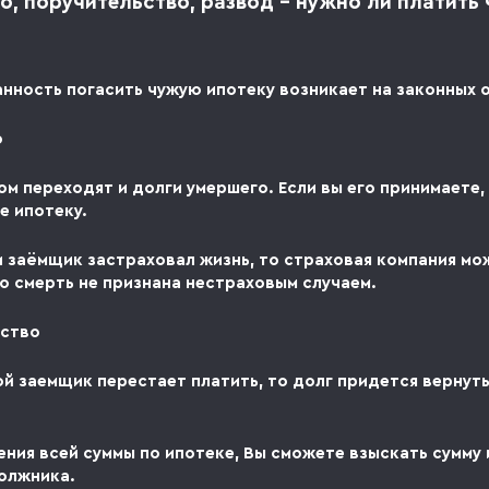
о, поручительство, развод – нужно ли платить
анность погасить чужую ипотеку возникает на законных 
о
м переходят и долги умершего. Если вы его принимаете,
е ипотеку.
и заёмщик застраховал жизнь, то страховая компания мо
го смерть не признана нестраховым случаем.
ьство
ой заемщик перестает платить, то долг придется вернут
ения всей суммы по ипотеке, Вы сможете взыскать сумму 
олжника.