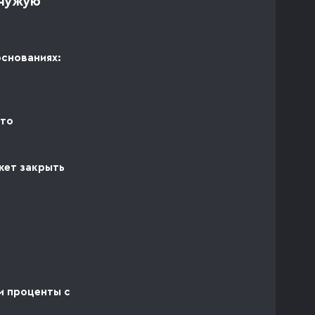
 чужую
основаниях:
 то
жет закрыть
ь
и проценты с