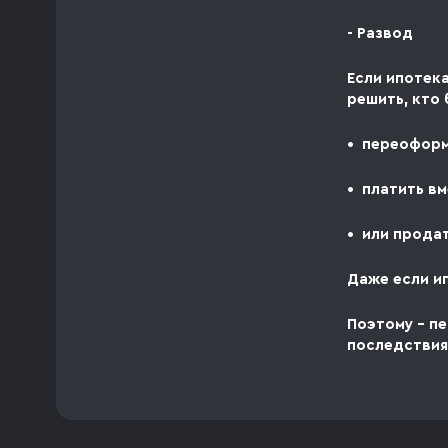
- Развод
Если ипотек
решить, кто 
• переоформ
• платить вм
• или продат
Даже если ип
Поэтому - п
последствия