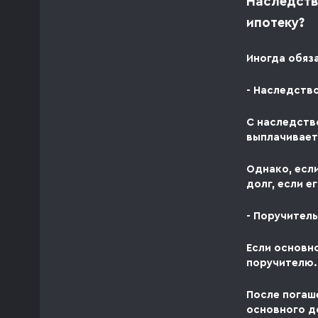
Наследств
ипотеку?
Иногда обяз
- Наследств
С наследство
выплачивает
Однако, есл
долг, если е
- Поручител
Если основн
поручителю.
После погаш
основного д