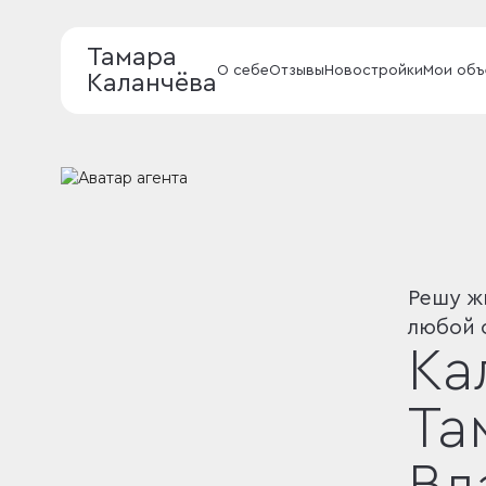
Тамара
О себе
Отзывы
Новостройки
Мои объ
Каланчёва
Решу ж
любой 
Ка
Та