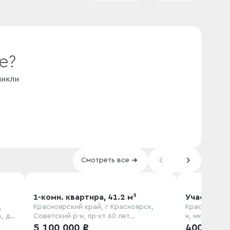
е?
никли
Смотреть все
1-комн. квартира, 41.2 м²
Участок, 1
,
Красноярский край, г Красноярск,
Красноярски
, д.
Советский р-н, пр-кт 60 лет
н, мкр Самоц
Образования СССР, д. 58а
Хрустальная
5 100 000 ₽
400 000 