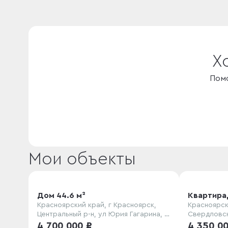
Х
Помо
Мои объекты
Дом 44.6 м²
Квартира,
Красноярский край, г Красноярск,
Красноярск
Центральный р-н, ул Юрия Гагарина, д.
Свердловски
87
4 700 000 ₽
4 350 0