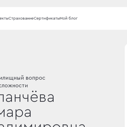
екты
Страхование
Сертификаты
Мой блог
илищный вопрос
сложности
ланчёва
мара