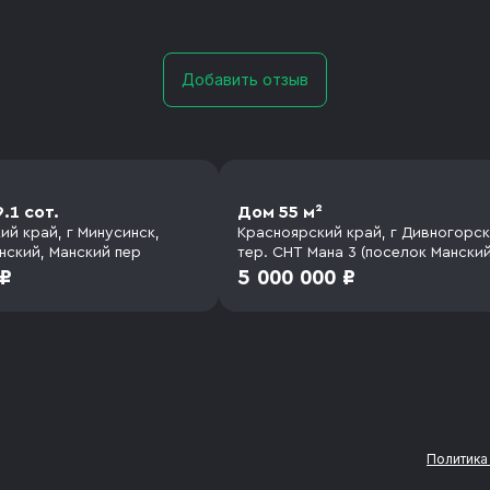
Добавить отзыв
.1 сот.
Дом 55 м²
ий край, г Минусинск,
Красноярский край, г Дивногорск
нский, Манский пер
тер. СНТ Мана 3 (поселок Манский
Березовая, д. 436
 ₽
5 000 000 ₽
Политика