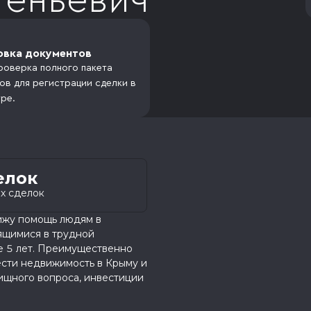
геньевич
овка документов
роверка полного пакета
ов для регистрации сделки в
ре.
елок
х сделок
ижу помощь людям в
ящимися в трудной
е 5 лет. Преимущественно
ести недвижимость в Крыму и
ищного вопроса, инвестиции