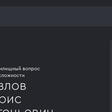
илищный вопрос
сложности
злов
рис