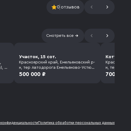
0
отзывов
Смотреть все
Участок, 15 сот.
Коттедж 1
,
Красноярский край, Емельяновский р-
Красноярски
), ул
н, тер Автодорога Емельяново-Устюг
н, тер. СНТ
(село Устюг)
(деревня Ху
500 000 ₽
700 000 
 конфиденциальности
Политика обработки персональных данных