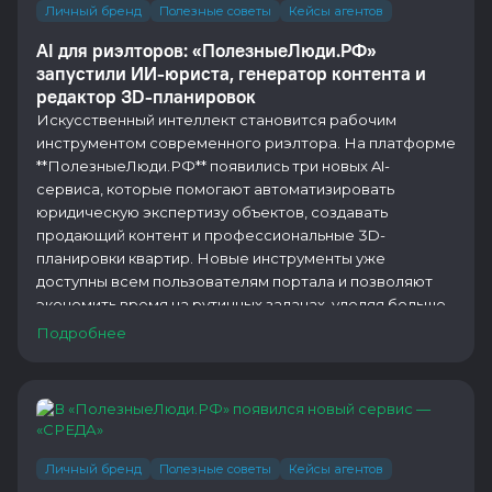
Личный бренд
Полезные советы
Кейсы агентов
AI для риэлторов: «ПолезныеЛюди.РФ»
запустили ИИ-юриста, генератор контента и
редактор 3D-планировок
Искусственный интеллект становится рабочим
инструментом современного риэлтора. На платформе
**ПолезныеЛюди.РФ** появились три новых AI-
сервиса, которые помогают автоматизировать
юридическую экспертизу объектов, создавать
продающий контент и профессиональные 3D-
планировки квартир. Новые инструменты уже
доступны всем пользователям портала и позволяют
экономить время на рутинных задачах, уделяя больше
внимания работе с клиентами и проведению сделок.
Подробнее
Личный бренд
Полезные советы
Кейсы агентов