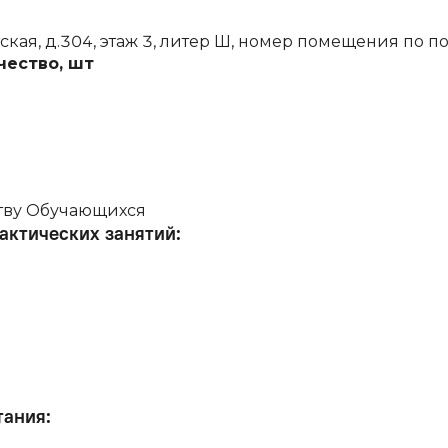
тская, д.304, этаж 3, литер Ш, номер помещения по
чество, шт
тву Обучающихся
актических занятий
:
тания
: