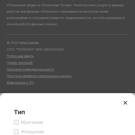
«Полезные люди» и «Полезная Точка». Риэлторские услуги в рамках
работы платформы «Полезно» оказываются риэлторскими
компаниями и специалистами по недвижимости, использующими в
своей работе данный сервис.
©
2026
helpfulpeople
ООО "ПОЛЕЗНО" ИНН 1800004221
Публичная оферта
Приём платежей
Политика конфиденциальности
Политика обработки персональных данных
Информация о ПО
Тип
Мужчинам
Женщинам