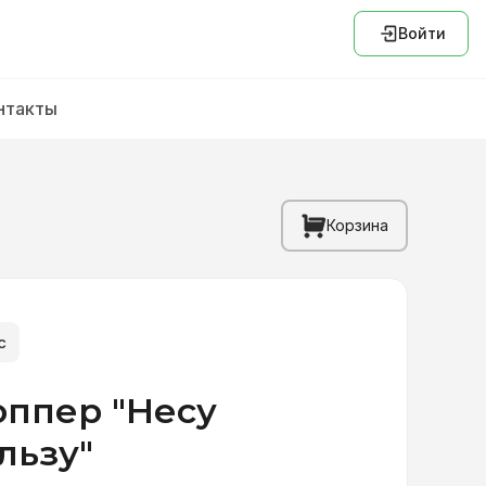
Войти
нтакты
Корзина
с
ппер "Несу
льзу"