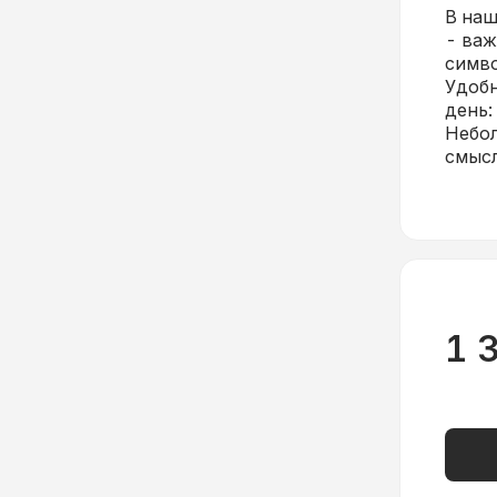
В наш
- важ
симво
Удобн
день:
Небол
смыс
1 