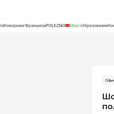
ги
Коворкинг
Франшиза
POLEZNO
Мерч
Образование
Ко
Офи
Шо
по