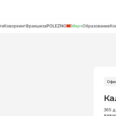
ги
Коворкинг
Франшиза
POLEZNO
Мерч
Образование
Ко
Офи
Ка
365 д
важно