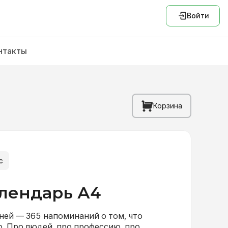
Войти
нтакты
Корзина
с
лендарь А4
ней — 365 напоминаний о том, что
. Про людей, про профессию, про