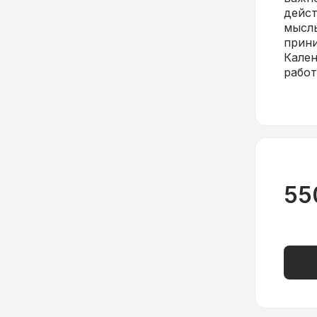
дейст
мысль
прини
Кален
работ
55