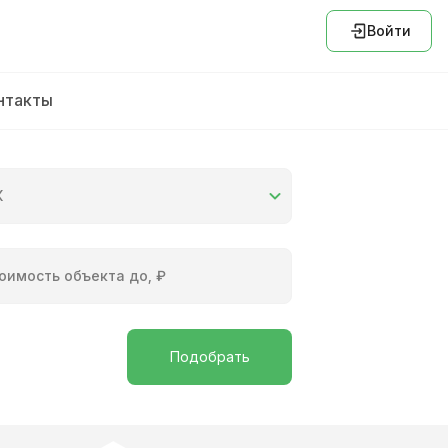
Войти
нтакты
К
оимость объекта до, ₽
Подобрать