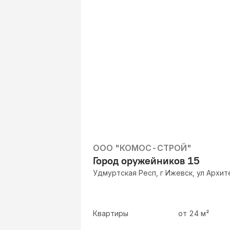
ООО "КОМОС-СТРОЙ"
Город оружейников 15
Удмуртская Респ, г Ижевск, ул Архит
Квартиры
от
24
м²