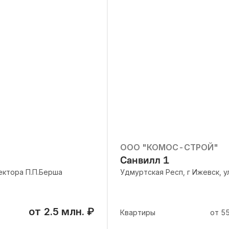
ООО "КОМОС-СТРОЙ"
Санвилл 1
ектора П.П.Берша
Удмуртская Респ, г Ижевск, 
от
2.5 млн.
₽
Квартиры
от
5