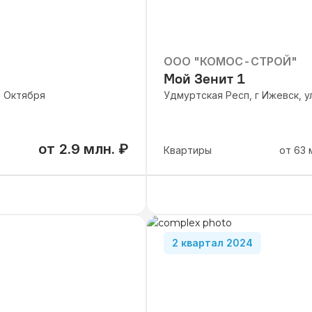
ООО "КОМОС-СТРОЙ"
Мой Зенит 1
т Октября
Удмуртская Респ, г Ижевск, 
от
2.9 млн.
₽
Квартиры
от
63
от 2 920 000
₽
2-комнатные
от 63 м²
от 4 910 000
₽
3-комнатные
от 87.8 
2 квартал 2024