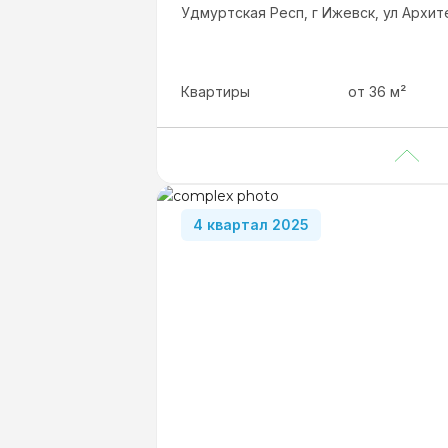
Удмуртская Респ, г Ижевск, ул Архит
Квартиры
от
36
м²
Студии
от 36 м²
2-комнатные
от 60.8 м²
3-комнатные
от 75.9 м²
4 квартал 2025