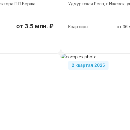
ектора П.П.Берша
Удмуртская Респ, г Ижевск, 
от
3.5 млн.
₽
Квартиры
от
36
от 3 530 000
₽
Студии
от 36 м²
от 5 590 000
₽
1-комнатные
от 40.5 
от 6 800 000
₽
2-комнатные
от 49.9 
2 квартал 2025
3-комнатные
от 75.9 