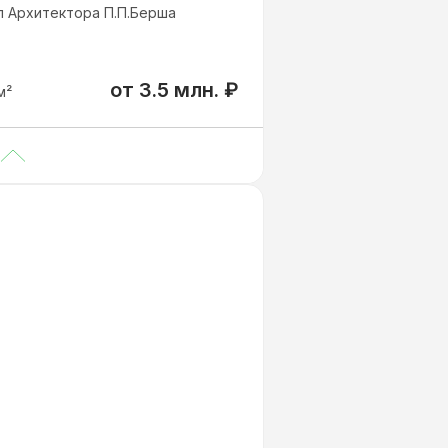
ул Архитектора П.П.Берша
от
3.5 млн.
₽
м²
от 3 500 000
₽
м²
от 3 830 000
₽
м²
от 4 580 000
₽
м²
от 6 750 000
₽