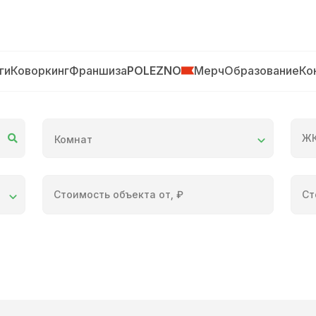
ги
Коворкинг
Франшиза
POLEZNO
Мерч
Образование
Ко
Ж
Комнат
Стоимость объекта от, ₽
Ст