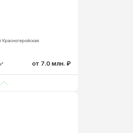
ул Красногеройская
от
7.0 млн.
₽
м²
от 7 050 000
₽
м²
от 9 150 000
₽