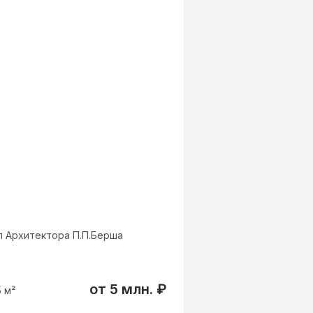
ул Архитектора П.П.Берша
от
5 млн.
₽
5
м²