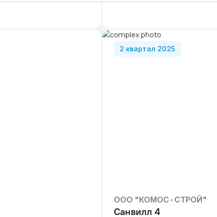
от 2 531 000
₽
2-комнатные
от 55 
от 3 066 000
₽
от 4 484 000
₽
2 квартал 2025
ООО "КОМОС-СТРОЙ"
Санвилл 4