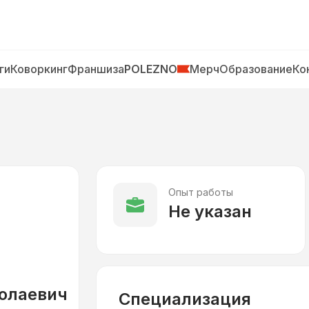
ги
Коворкинг
Франшиза
POLEZNO
Мерч
Образование
Ко
Опыт работы
Не указан
олаевич
Специализация