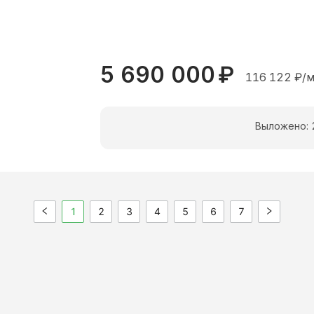
5 690 000
₽
116 122
₽/м
Выложено:
1
2
3
4
5
6
7