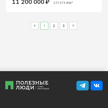
11 200 000
₽
172 573
₽/м²
1
2
3