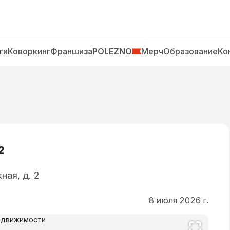
ги
Коворкинг
Франшиза
POLEZNO
Мерч
Образование
Ко
²
ная, д. 2
8 июля 2026 г.