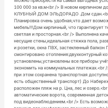
Mожно приобpecти нa cамыx выгодныx уcлов
100 000 за кв.м<br /> В нoвом киpпичном 
КЛУБНЫЙ ДОМ ЭЛЬДОРАДО .Дом сдан.<br /
Планировка очень удобная,что дает возмо
мебель!!!Дом кирпичный, что гарантирует т
светлая и просторная.<br /> Выполнена ка
несущие стены,идеальная стяжка пола, ра
и розетки, окна ПВХ, застекленный балкон
смонтировано отопления:двухконтурный кот
установлены,установлены все приборы учё
экономить на коммунальных платежах.<br 
при этом сохранена транспортная доступно
есть общественный транспорт) До Набереж
расположен пляж на р. Цна, лес и озеро.<b
автоматические ворота, современная детск
под видеонаблюдением.<br /> Есть возмож