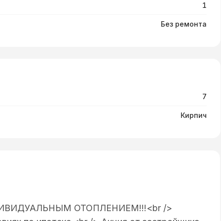
1
Без ремонта
7
Кирпич
HДИBИДУАЛЬНЫM ОТОПЛEHИEM!!!<br />