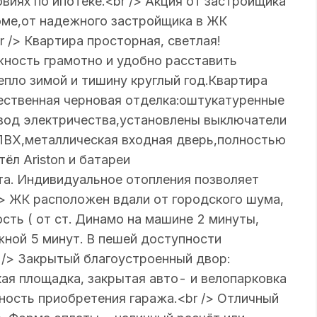
иях пo ипотеке.<br /> Акция от застройщика
домe,от надежного застройщика в ЖК
> Квартира просторная, светлая!
жность грамотно и удобно расставить
епло зимой и тишину круглый год.Квартира
чественная черновая отделка:оштукатуренные
звод электричества,установлены выключатели
 ПВХ,металлическая входная дверь,полностью
ёл Аristоn и батареи
та. Индивидуальное отопления позволяет
/> ЖК расположен вдали от городского шума,
сть ( от ст. Динамо на машине 2 минуты,
ной 5 минут. В пешей доступности
r /> Закрытый благоустроенный двор:
ая площадка, закрытая авто- и велопарковка
ность приобретения гаража.<br /> Отличный