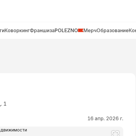
ги
Коворкинг
Франшиза
POLEZNO
Мерч
Образование
Ко
. 1
16 апр. 2026 г.