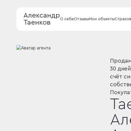
Александр
О себе
Отзывы
Мои объекты
Страхо
Таенков
Продам
30 дней
счёт с
собств
Покупа
Та
Ал