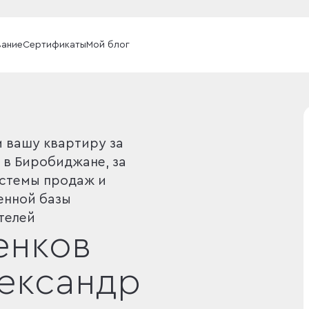
вание
Сертификаты
Мой блог
 вашу квартиру за
 в Биробиджане, за
истемы продаж и
енной базы
телей
енков
ександр